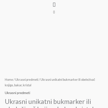
Menu
Skip
to
content
Home
/
Ukrasni predmeti
/ Ukrasni unikatni bukmarker ili obeleživač
knjige, bakar, kristal
Ukrasni predmeti
Ukrasni unikatni bukmarker ili