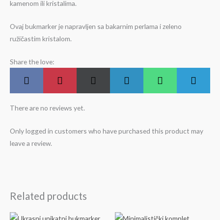
kamenom ili kristalima.
Ovaj bukmarker je napravljen sa bakarnim perlama i zeleno
ružičastim kristalom.
Share the love:
Share
Share
Share
Share
Share
Share
F
P
X
L
W
T
on
on
on
on
on
on
a
i
(
i
h
e
c
n
T
n
a
l
e
t
w
k
t
e
b
e
i
e
s
g
There are no reviews yet.
o
r
t
d
A
r
o
e
t
I
p
a
k
s
e
n
p
m
t
r
Only logged in customers who have purchased this product may
)
leave a review.
Related products