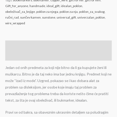
Tags:
bookmarkers
,
bukmarker
,
copper_wire
,
gift for her
,
gift for him
,
Gift_for_anyone
,
handmade
,
ideal_gift
,
idealan_poklon
,
obeleživač_za_knjige
,
poklon za njega
,
poklon za nju
,
poklon_za_svakog
,
ručni_rad
,
sunčev kamen
,
sunstone
,
universal_gift
,
univerzalan_poklon
,
wire_wrapped
Description
Reviews (0)
Jedan od onih predmeta za koji nije bitno da li ga kupujete ženi ili
muškarcu. Bitno je da taj neko ima bar jednu knjigu. Predmet koji ne
može “izaći iz mode”. Uzgred, pokazao se i kao dobara alat za
problem sa disleksijom, jer osobe koje imaju taj problem za
prevazilaženje tog problema treba da koriste nešto čime će pratiti
tekst, za šta je ovaj obeleživač, ili bukmarker, idealan.
Pravi se od bakra, sa obaveznim ukrasnim detaljem sa poludragim