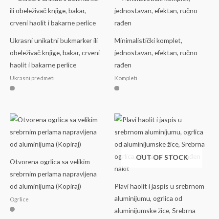
Ukrasni unikatni bukmarker ili
Minimalistički komplet,
obeleživač knjige, bakar, crveni
jednostavan, efektan, ručno
haolit i bakarne perlice
rađen
Ukrasni predmeti
Kompleti
OUT OF STOCK
Otvorena ogrlica sa velikim
srebrnim perlama napravljena
od aluminijuma (Kopiraj)
Plavi haolit i jaspis u srebrnom
aluminijumu, ogrlica od
Ogrlice
aluminijumske žice, Srebrna