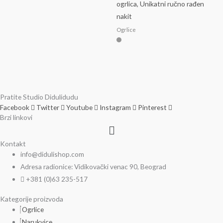
ogrlica, Unikatni ručno rađen
nakit
Ogrlice
Pratite Studio Didulidudu
Facebook
Twitter
Youtube
Instagram
Pinterest
Brzi linkovi
Menu
Kontakt
info@didulishop.com
Adresa radionice: Vidikovački venac 90, Beograd
+381 (0)63 235-517
Kategorije proizvoda
Ogrlice
Narukvice