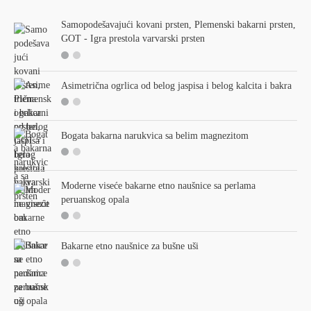
c
r
r
Samopodešavajući kovani prsten, Plemenski bakarni prsten,
h
i
i
GOT - Igra prestola varvarski prsten
f
c
c
o
e
e
r
Asimetrična ogrlica od belog jaspisa i belog kalcita i bakra
:
Bogata bakarna narukvica sa belim magnezitom
Moderne viseće bakarne etno naušnice sa perlama
peruanskog opala
Bakarne etno naušnice za bušne uši