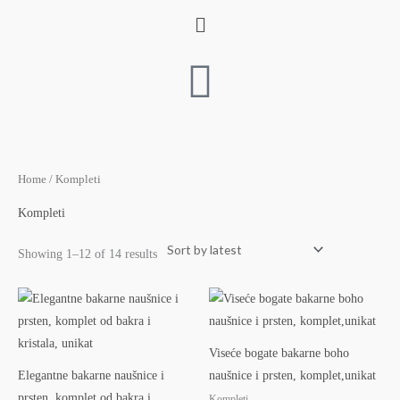
Skip
Menu
to
content
Sorted
Home
/ Kompleti
by
latest
Kompleti
Showing 1–12 of 14 results
Viseće bogate bakarne boho
Elegantne bakarne naušnice i
naušnice i prsten, komplet,unikat
prsten, komplet od bakra i
Kompleti