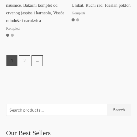
naušnice, Bakarni komplet od
Unikat, Ručni rad, Idealan poklon
crvenog jaspisa i karneola, Viseće
Kompleti
minđuše i narukvica
Kompleti
1
2
→
S
M
M
Search
e
i
a
a
n
x
Our Best Sellers
r
p
p