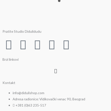
Pratite Studio Didulidudu
F
T
Y
I
P
a
w
o
n
i
Brzi linkovi
c
i
u
s
n
Menu
e
t
t
t
t
Kontakt
b
t
u
a
e
info@didulishop.com
Adresa radionice: Vidikovački venac 90, Beograd
o
e
b
g
r
+381 (0)63 235-517