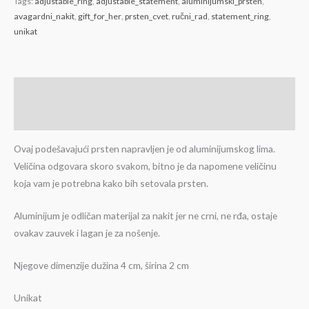
Tags:
adjustable_ring
,
adjustable_statement
,
aluminijumski_prsten
,
avagardni_nakit
,
gift_for_her
,
prsten_cvet
,
ručni_rad
,
statement_ring
,
unikat
Description
Reviews (0)
Ovaj podešavajući prsten napravljen je od aluminijumskog lima.
Veličina odgovara skoro svakom, bitno je da napomene veličinu
koja vam je potrebna kako bih setovala prsten.
Aluminijum je odličan materijal za nakit jer ne crni, ne rđa, ostaje
ovakav zauvek i lagan je za nošenje.
Njegove dimenzije dužina 4 cm, širina 2 cm
Unikat