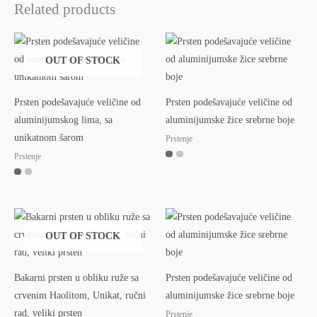
Related products
OUT OF STOCK
Prsten podešavajuće veličine od
Prsten podešavajuće veličine od
aluminijumskog lima, sa
aluminijumske žice srebrne boje
unikatnom šarom
Prstenje
Prstenje
OUT OF STOCK
Bakarni prsten u obliku ruže sa
Prsten podešavajuće veličine od
crvenim Haolitom, Unikat, ručni
aluminijumske žice srebrne boje
rad, veliki prsten
Prstenje