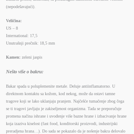
(nepodešavajući).
Veličina:
US – 8
International: 17,5
Unutrašnji prečnik: 18,5 mm
Kamen:
zeleni jaspis
Nešto više o bakru:
Bakar spada u poluplemenite metale. Deluje antiinflamatorno. U
direktnom kontaktu sa kožom, kod nekog, može da ostavi tamne
tragove koji se lako uklanjaju pranjem. Najčešće tumačenje zbog čega
se ti tragovi javljaju je zakiseljenost organizma. Tada se preporučuje
promena načina ishrane i uvođenje više bazne hrane i izbacivanje hrane
koja izaziva kiselost (fast food, konditorski proizvodi, industrijski
preradjena hrana…). Do sada se pokazalo da je nošenje bakra delovalo