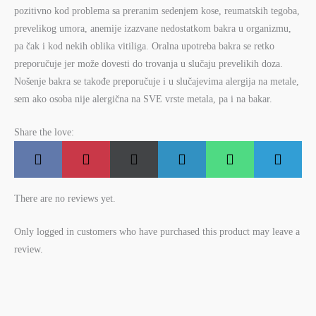
pozitivno kod problema sa preranim sedenjem kose, reumatskih tegoba,
prevelikog umora, anemije izazvane nedostatkom bakra u organizmu,
pa čak i kod nekih oblika vitiliga. Oralna upotreba bakra se retko
preporučuje jer može dovesti do trovanja u slučaju prevelikih doza.
Nošenje bakra se takođe preporučuje i u slučajevima alergija na metale,
sem ako osoba nije alergična na SVE vrste metala, pa i na bakar.
Share the love:
Share
Share
Share
Share
Share
Share
F
P
X
L
W
T
on
on
on
on
on
on
a
i
(
i
h
e
c
n
T
n
a
l
e
t
w
k
t
e
b
e
i
e
s
g
There are no reviews yet.
o
r
t
d
A
r
o
e
t
I
p
a
k
s
e
n
p
m
t
r
Only logged in customers who have purchased this product may leave a
)
review.