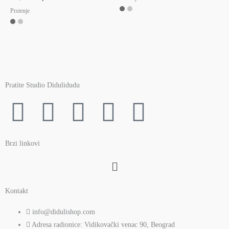
Prstenje
Pratite Studio Didulidudu
F
T
Y
I
P
a
w
o
n
i
Brzi linkovi
c
i
u
s
n
Menu
e
t
t
t
t
Kontakt
b
t
u
a
e
info@didulishop.com
Adresa radionice: Vidikovački venac 90, Beograd