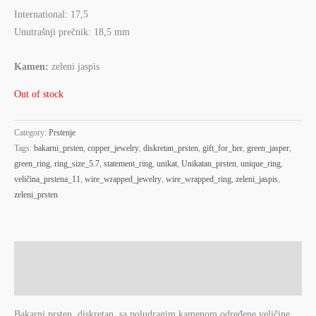
International: 17,5
Unutrašnji prečnik: 18,5 mm
Kamen:
zeleni jaspis
Out of stock
Category:
Prstenje
Tags:
bakarni_prsten
,
copper_jewelry
,
diskretan_prsten
,
gift_for_her
,
green_jasper
,
green_ring
,
ring_size_5.7
,
statement_ring
,
unikat
,
Unikatan_prsten
,
unique_ring
,
veličina_prstena_11
,
wire_wrapped_jewelry
,
wire_wrapped_ring
,
zeleni_jaspis
,
zeleni_prsten
Description
Reviews (0)
Bakarni prsten, diskretan, sa poludragim kamenom određene veličine