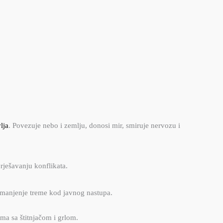
lja
. Povezuje nebo i zemlju, donosi mir, smiruje nervozu i
 rješavanju konflikata.
 smanjenje treme kod javnog nastupa
.
ema sa štitnjačom i grlom.