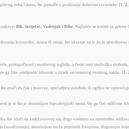
plavog neba i mora, što pomaže u postizanju duhovne ravnoteže.
[
1
,
2
 znakove:
Bik, Strijelac, Vodenjak i Ribe
. Najčešće se koristi za grlenu 
lovanja kozmetike, sunca ili znoja, što ukazuje na to da je apsorbovao 
oće, pristupačnosti i modernog izgleda, a često nosi simboliku slobode, 
koje ga čine omiljenim izborom u izradi savremenog modnog nakita
. [
1
,
što znači da čak i masivne, upečatljive minđuše ili ogrlice ne opterećuj
sti je to što je aluminijum hipoalergijski metal, što ga čini odličnim i
ako, što znači da zadržava svoj sjaj dugo vremena uz minimalno održav
ja (anodiziranja), aluminijum može poprimiti živopisne, dugotrajne boj