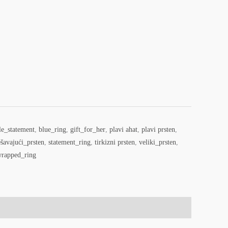
le_statement
,
blue_ring
,
gift_for_her
,
plavi ahat
,
plavi prsten
,
šavajući_prsten
,
statement_ring
,
tirkizni prsten
,
veliki_prsten
,
rapped_ring