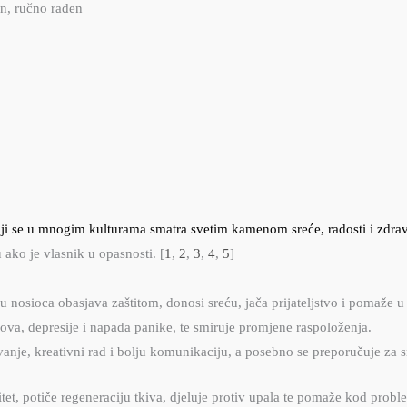
an, ručno rađen
 koji se u mnogim kulturama smatra svetim kamenom sreće, radosti i zdrav
 ako je vlasnik u opasnosti. [
1
,
2
,
3
,
4
,
5
]
u nosioca obasjava zaštitom, donosi sreću, jača prijateljstvo i pomaže u
va, depresije i napada panike, te smiruje promjene raspoloženja.
vanje, kreativni rad i bolju komunikaciju, a posebno se preporučuje za
tet, potiče regeneraciju tkiva, djeluje protiv upala te pomaže kod probl