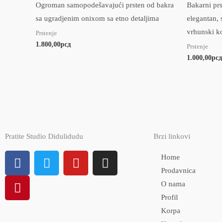
Ogroman samopodešavajući prsten od bakra
Bakarni prs
sa ugradjenim onixom sa etno detaljima
elegantan, 
vrhunski k
Prstenje
1.800,00
рсд
Prstenje
1.000,00
рсд
Pratite Studio Didulidudu
Brzi linkovi
F
P
T
Y
I
Home
a
i
w
o
n
Prodavnica
c
n
i
u
s
O nama
e
t
t
t
t
Profil
b
e
t
u
a
Korpa
o
r
e
b
g