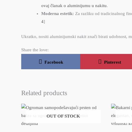
ovaj članak o aluminijumu u nakitu
.
Moderna estetik:
Za razliku od tradicinalnog fin
4
]
Ukratko, nositi aluminijumski nakit znači birati udobnost, 
Share the love:
Share
Share
on
on
Facebook
Pinterest
Related products
OUT OF STOCK