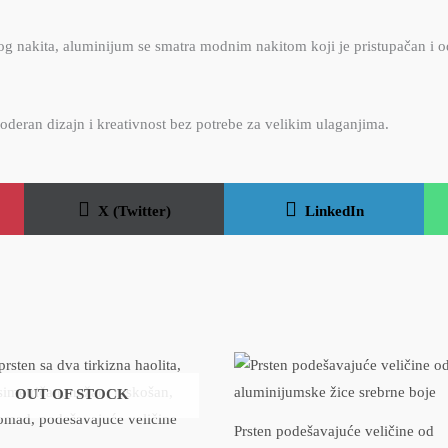
og nakita, aluminijum se smatra modnim nakitom koji je pristupačan i odr
moderan dizajn i kreativnost bez potrebe za velikim ulaganjima.
Share
Share
on
on
X (Twitter)
LinkedIn
OUT OF STOCK
Prsten podešavajuće veličine od