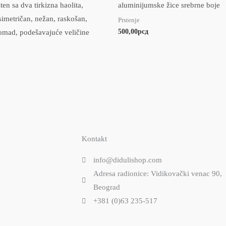
ten sa dva tirkizna haolita,
aluminijumske žice srebrne boje
simetričan, nežan, raskošan,
Prstenje
500,00
рсд
omad, podešavajuće veličine
Kontakt
info@didulishop.com
Adresa radionice: Vidikovački venac 90,
Beograd
+381 (0)63 235-517