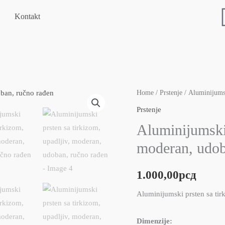
Kontakt
Aluminijumski
Home
/
Prstenje
/ Aluminijumsk
prsten
Prstenje
sa
Aluminijumski 
tirkizom,
moderan, udob
upadljiv,
moderan,
1.000,00
рсд
udoban,
ručno
Aluminijumski prsten sa tir
rađen
quantity
Dimenzije: