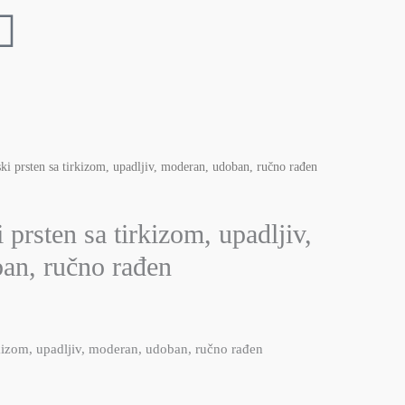
i prsten sa tirkizom, upadljiv, moderan, udoban, ručno rađen
prsten sa tirkizom, upadljiv,
an, ručno rađen
kizom, upadljiv, moderan, udoban, ručno rađen