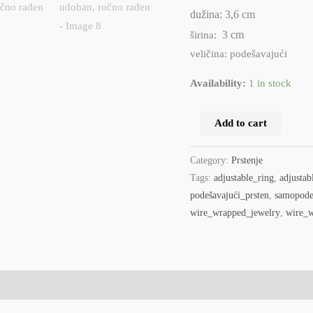
dužina: 3,6 cm
3
cm
širina:
veličina: podešavajući
Availability:
1 in stock
Add to cart
Category:
Prstenje
Tags:
adjustable_ring
,
adjustab
podešavajući_prsten
,
samopode
wire_wrapped_jewelry
,
wire_w