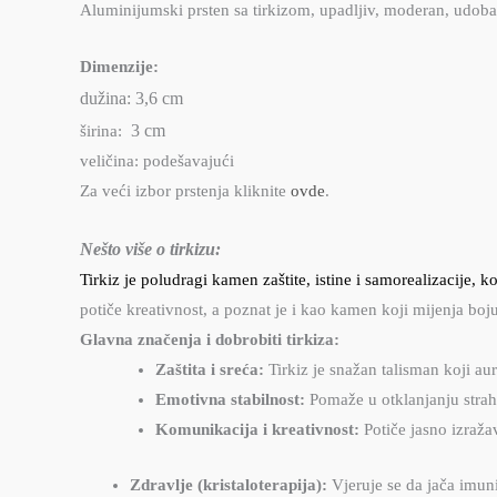
Aluminijumski prsten sa tirkizom, upadljiv, moderan, udob
Dimenzije:
dužina: 3,6 cm
3
cm
širina:
veličina: podešavajući
Za veći izbor prstenja kliknite
ovde
.
Nešto više o tirkizu:
Tirkiz je poludragi kamen zaštite, istine i samorealizacije,
potiče kreativnost, a poznat je i kao kamen koji mijenja boju
Glavna značenja i dobrobiti tirkiza:
Zaštita i sreća:
Tirkiz je snažan talisman koji aur
Emotivna stabilnost:
Pomaže u otklanjanju straho
Komunikacija i kreativnost:
Potiče jasno izraža
Zdravlje (kristaloterapija):
Vjeruje se da jača imuni