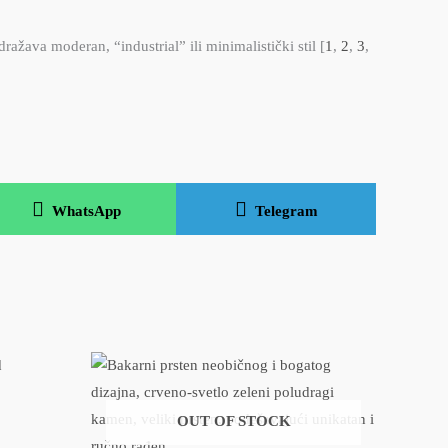
ažava moderan, “industrial” ili minimalistički stil
[
1
,
2
,
3
,
Share
Share
on
on
WhatsApp
Telegram
OUT OF STOCK