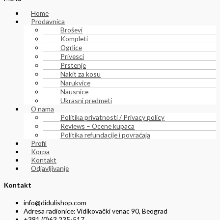
Home
Prodavnica
Broševi
Kompleti
Ogrlice
Privesci
Prstenje
Nakit za kosu
Narukvice
Nausnice
Ukrasni predmeti
O nama
Politika privatnosti / Privacy policy
Reviews – Ocene kupaca
Politika refundacije i povraćaja
Profil
Korpa
Kontakt
Odjavljivanje
Kontakt
info@didulishop.com
Adresa radionice: Vidikovački venac 90, Beograd
+381 (0)63 235-517