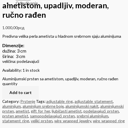
Odjavljivanje
ametistom, upadljiv, moderan,
ručno rađen
1.000,00
рсд
Predivna velika perla ametista u hladnom srebrnom sjaju aluminijuma
Dimenzije:
dužina: 3 cm
širina: 3 cm
veličina: podešavajući
Availability:
1 in stock
Aluminijumski prsten sa ametistom, upadljiv, moderan, ručno rađen
quantity
Add to cart
Category:
Prstenje
Tags:
adjustable_ring
,
adjustable_statement
,
aluminijum
,
aluminijum srebrne boje
,
aluminijumski nakit
,
aluminijumski
prsten
,
ametist
,
gift_for_her
,
ljubičasti ametist
,
podešavajući_prsten
,
prsten ametist
,
samopodešavajući_prsten
,
srebrni aluminijum
,
statement_ring
,
veliki_prsten
,
wire_wrapped_jewelry
,
wire_wrapped_ring