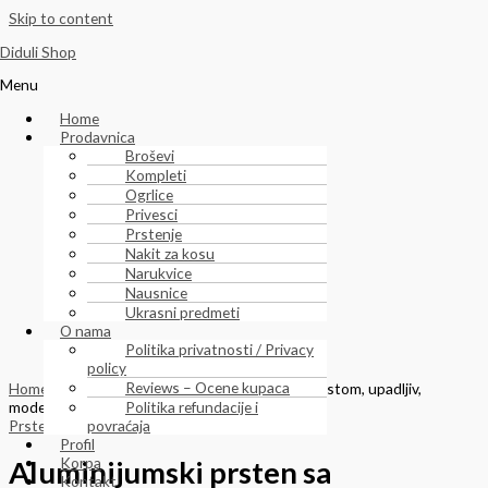
Skip to content
Diduli Shop
Menu
Home
Prodavnica
Broševi
Kompleti
Ogrlice
Privesci
Prstenje
Nakit za kosu
Narukvice
Nausnice
Ukrasni predmeti
O nama
Politika privatnosti / Privacy
policy
Reviews – Ocene kupaca
Home
/
Prstenje
/ Aluminijumski prsten sa ametistom, upadljiv,
moderan, ručno rađen
Politika refundacije i
Prstenje
povraćaja
Profil
Korpa
Aluminijumski prsten sa
Kontakt