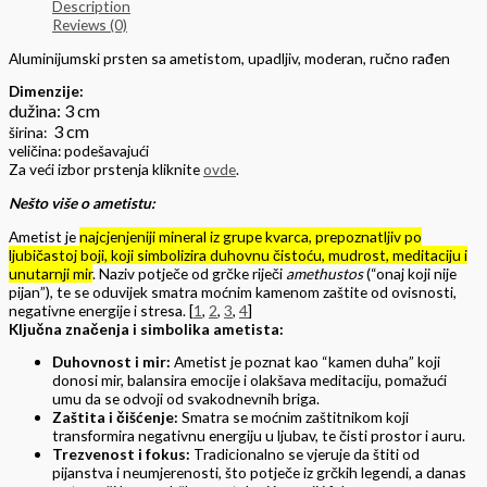
Description
Reviews (0)
Aluminijumski prsten sa ametistom, upadljiv, moderan, ručno rađen
Dimenzije:
dužina: 3 cm
3
cm
širina:
veličina: podešavajući
Za veći izbor prstenja kliknite
ovde
.
Nešto više o ametistu:
Ametist je
najcjenjeniji mineral iz grupe kvarca, prepoznatljiv po
ljubičastoj boji, koji simbolizira duhovnu čistoću, mudrost, meditaciju i
unutarnji mir
. Naziv potječe od grčke riječi
amethustos
(“onaj koji nije
pijan”), te se oduvijek smatra moćnim kamenom zaštite od ovisnosti,
negativne energije i stresa. [
1
,
2
,
3
,
4
]
Ključna značenja i simbolika ametista:
Duhovnost i mir:
Ametist je poznat kao “kamen duha” koji
donosi mir, balansira emocije i olakšava meditaciju, pomažući
umu da se odvoji od svakodnevnih briga.
Zaštita i čišćenje:
Smatra se moćnim zaštitnikom koji
transformira negativnu energiju u ljubav, te čisti prostor i auru.
Trezvenost i fokus:
Tradicionalno se vjeruje da štiti od
pijanstva i neumjerenosti, što potječe iz grčkih legendi, a danas