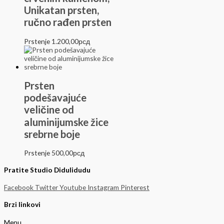
Unikatan prsten,
ručno rađen prsten
Prstenje
1.200,00
рсд
Prsten
podešavajuće
veličine od
aluminijumske žice
srebrne boje
Prstenje
500,00
рсд
Pratite Studio Didulidudu
Facebook
Twitter
Youtube
Instagram
Pinterest
Brzi linkovi
Menu