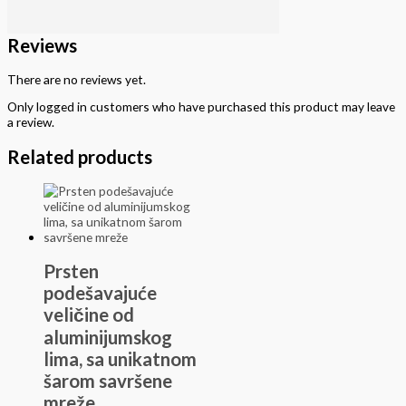
Share
Share
Share
Share
Share
Share
on
on
on
on
on
on
Facebook
Pinterest
X
LinkedIn
WhatsApp
Telegram
Reviews
(Twitter)
There are no reviews yet.
Only logged in customers who have purchased this product may leave
a review.
Related products
Prsten
podešavajuće
veličine od
aluminijumskog
lima, sa unikatnom
šarom savršene
mreže