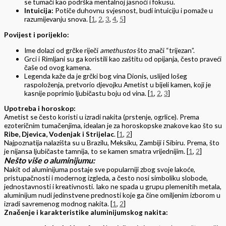
se tumači kao podrška mentalnoj jasnoći i fokusu.
Intuicija:
Potiče duhovnu svjesnost, budi intuiciju i pomaže u
razumijevanju snova.
[
1
,
2
,
3
,
4
,
5
]
Povijest i porijeklo:
Ime dolazi od grčke riječi
amethustos
što znači “trijezan”.
Grci i Rimljani su ga koristili kao zaštitu od opijanja, često praveći
čaše od ovog kamena.
Legenda kaže da je grčki bog vina Dionis, uslijed lošeg
raspoloženja, pretvorio djevojku Ametist u bijeli kamen, koji je
kasnije poprimio ljubičastu boju od vina.
[
1
,
2
,
3
]
Upotreba i horoskop:
Ametist se često koristi u izradi nakita (prstenje, ogrlice). Prema
ezoteričnim tumačenjima, idealan je za horoskopske znakove kao što su
Ribe, Djevica, Vodenjak i Strijelac
. [
1
,
2
]
Najpoznatija nalazišta su u Brazilu, Meksiku, Zambiji i Sibiru. Prema, što
je nijansa ljubičaste tamnija, to se kamen smatra vrijednijim. [
1
,
2
]
Nešto više o aluminijumu:
Nakit od aluminijuma postaje sve popularniji zbog svoje lakoće,
pristupačnosti i modernog izgleda, a često nosi simboliku slobode,
jednostavnosti i kreativnosti. Iako ne spada u grupu plemenitih metala,
aluminijum nudi jedinstvene prednosti koje ga čine omiljenim izborom u
izradi savremenog modnog nakita
. [
1
,
2
]
Značenje i karakteristike aluminijumskog nakita: