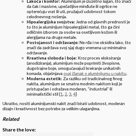
Lakoća i komfor:
Aluminijum je izuzetno lagan, što znači
da čak i masivne, upečatljive minđuše ili ogrlice ne
opterećuju vrat ili uši, pružajući udobnost tokom
celodnevnog nošenja.
Hipoalergijska svojstva:
Jedna od glavnih prednosti je
to što je aluminijum hipoalergijski metal, što ga čini
odličnim izborom za osobe sa osetljivom kožom ili
alergijama na druge metale.
Postojanost i održavanje:
Ne rđa i ne oksidira lako, što
znači da zadržava svoj sjaj dugo vremena uz minimalno
održavanje.
Kreativna sloboda i boje:
Kroz proces eloksiranja
(anodiziranja), aluminijum može poprimiti živopisne,
dugotrajne boje, omogućavajući kreiranje unikatnih
komada, objašnjava
ovaj članak o aluminijumu u nakitu
.
Moderna estetik:
Za razliku od tradicinalnog finog
nakita, aluminijum se smatra modnim nakitom koji je
pristupačan i odražava moderan, “industrial” ili
minimalistički stil
[
1
,
2
,
3
,
4
]
Ukratko, nositi aluminijumski nakit znači birati udobnost, moderan
dizajn i kreativnost bez potrebe za velikim ulaganjima.
Related
Share the love: