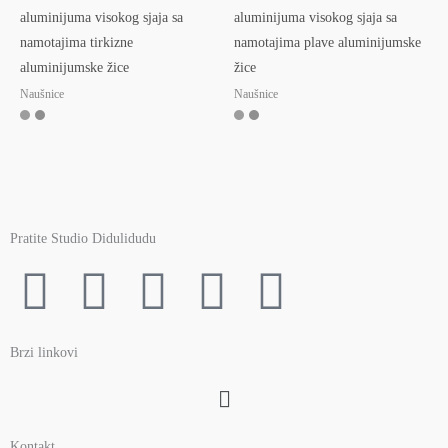
aluminijuma visokog sjaja sa
aluminijuma visokog sjaja sa
namotajima tirkizne
namotajima plave aluminijumske
aluminijumske žice
žice
Naušnice
Naušnice
Pratite Studio Didulidudu
F
T
Y
I
P
a
w
o
n
i
Brzi linkovi
c
i
u
s
n
Menu
e
t
t
t
t
Kontakt