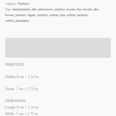
Category:
Naušnice
Tags:
aluminijumske_alke
,
jednostavne_naušnice
,
kovana_žica
,
kovane_alke
,
kovane_naušnice
,
lagane_naušnice
,
srebrna_boja
,
srebrne_naušnice
,
srebrni_aluminijum
Description
Reviews (0)
DIMENZIJE:
Dužina 8 cm = 3,14 in,
Širina: 7 cm = 2,75 in
DIMENSION:
Lenght 8 cm = 3.14 in
Width: 7 cm = 2.75 in