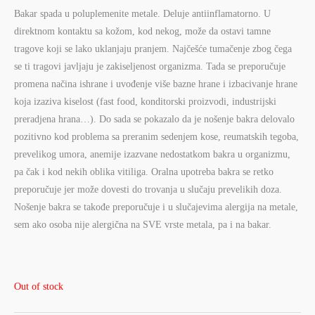
Bakar spada u poluplemenite metale. Deluje antiinflamatorno. U
direktnom kontaktu sa kožom, kod nekog, može da ostavi tamne
tragove koji se lako uklanjaju pranjem. Najčešće tumačenje zbog čega
se ti tragovi javljaju je zakiseljenost organizma. Tada se preporučuje
promena načina ishrane i uvođenje više bazne hrane i izbacivanje hrane
koja izaziva kiselost (fast food, konditorski proizvodi, industrijski
preradjena hrana…). Do sada se pokazalo da je nošenje bakra delovalo
pozitivno kod problema sa preranim sedenjem kose, reumatskih tegoba,
prevelikog umora, anemije izazvane nedostatkom bakra u organizmu,
pa čak i kod nekih oblika vitiliga. Oralna upotreba bakra se retko
preporučuje jer može dovesti do trovanja u slučaju prevelikih doza.
Nošenje bakra se takođe preporučuje i u slučajevima alergija na metale,
sem ako osoba nije alergična na SVE vrste metala, pa i na bakar.
Out of stock