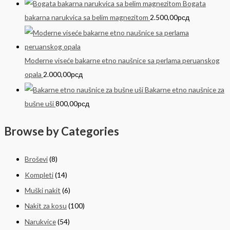
Bogata
bakarna narukvica sa belim magnezitom
2.500,00
рсд
Moderne viseće bakarne etno naušnice sa perlama peruanskog
opala
2.000,00
рсд
Bakarne etno naušnice za
bušne uši
800,00
рсд
Browse by Categories
Broševi
(8)
Kompleti
(14)
Muški nakit
(6)
Nakit za kosu
(100)
Narukvice
(54)