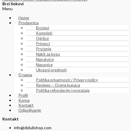
Brzi linkovi
Menu
Home
Prodavnica
Broševi
Kompleti
Ogrlice
Privesci
Prstenje
Nakit za kosu
Narukvice
Nausnice
Ukrasni predmeti
O nama
Politika privatnosti / Privacy policy
Reviews – Ocene kupaca
Politika refundacije i povraćaja
Profil
Korpa
Kontakt
Odjavljivanje
Kontakt
info@didulishop.com