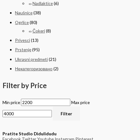
Nadlaktice
(6)
Naušnice
(38)
Ogrlice
(80)
Čokeri
(8)
Privesci
(13)
Prstenje
(95)
Ukrasni predmeti
(21)
Некатегоризовано
(2)
Filter by Price
Min price
Max price
Filter
Pratite Studio Didulidudu
Facebook
Twitter
Youtube
Instagram
Pinterest