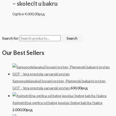
– skolecit u bakru
Ogrlice
4.000,00
рсд
Search for:
Search
Our Best Sellers
Samopodešavajući kovani prsten, Plemenski bakarni prsten,
GOT - Igra prestola varvarski prsten
600,00
рсд
Asimetrična ogrlica od belog jaspisa i belog kalcita i bakra
2.000,00
рсд