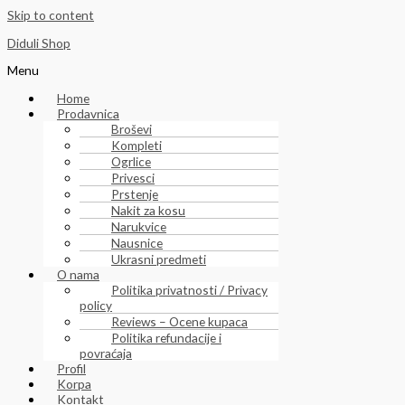
Skip to content
Diduli Shop
Menu
Home
Prodavnica
Broševi
Kompleti
Ogrlice
Privesci
Prstenje
Nakit za kosu
Narukvice
Nausnice
Ukrasni predmeti
O nama
Politika privatnosti / Privacy
policy
Reviews – Ocene kupaca
Politika refundacije i
povraćaja
Profil
Korpa
Kontakt