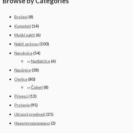
Browse by Categories
Broševi
(8)
Kompleti
(14)
Muški nakit
(6)
Nakit za kosu
(100)
Narukvice
(54)
Nadlaktice
(6)
Naušnice
(38)
Ogrlice
(80)
Čokeri
(8)
Privesci
(13)
Prstenje
(95)
Ukrasni predmeti
(21)
Некатегоризовано
(2)