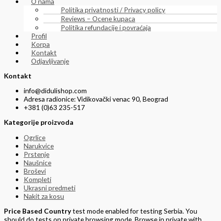
O nama
Politika privatnosti / Privacy policy
Reviews – Ocene kupaca
Politika refundacije i povraćaja
Profil
Korpa
Kontakt
Odjavljivanje
Kontakt
info@didulishop.com
Adresa radionice: Vidikovački venac 90, Beograd
+381 (0)63 235-517
Kategorije proizvoda
Ogrlice
Narukvice
Prstenje
Naušnice
Broševi
Kompleti
Ukrasni predmeti
Nakit za kosu
Price Based Country
test mode enabled for testing Serbia. You
should do tests on private browsing mode. Browse in private with