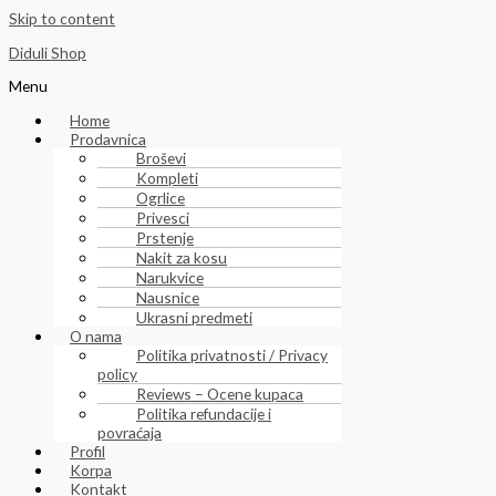
Skip to content
Diduli Shop
Menu
Home
Prodavnica
Broševi
Kompleti
Ogrlice
Privesci
Prstenje
Nakit za kosu
Narukvice
Nausnice
Ukrasni predmeti
O nama
Politika privatnosti / Privacy
policy
Reviews – Ocene kupaca
Politika refundacije i
povraćaja
Profil
Korpa
Kontakt