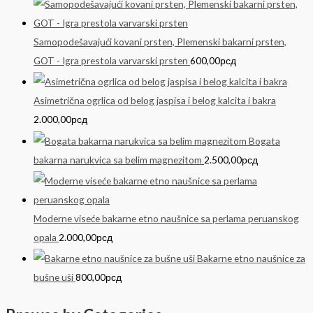
Samopodešavajući kovani prsten, Plemenski bakarni prsten,
GOT - Igra prestola varvarski prsten
600,00
рсд
Asimetrična ogrlica od belog jaspisa i belog kalcita i bakra
2.000,00
рсд
Bogata
bakarna narukvica sa belim magnezitom
2.500,00
рсд
Moderne viseće bakarne etno naušnice sa perlama peruanskog
opala
2.000,00
рсд
Bakarne etno naušnice za
bušne uši
800,00
рсд