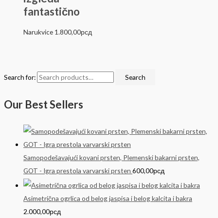
fantastično
Narukvice
1.800,00
рсд
Search for:
Search
Our Best Sellers
Samopodešavajući kovani prsten, Plemenski bakarni prsten,
GOT - Igra prestola varvarski prsten
600,00
рсд
Asimetrična ogrlica od belog jaspisa i belog kalcita i bakra
2.000,00
рсд