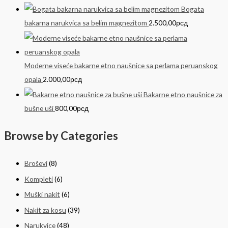
Bogata
bakarna narukvica sa belim magnezitom
2.500,00
рсд
Moderne viseće bakarne etno naušnice sa perlama peruanskog
opala
2.000,00
рсд
Bakarne etno naušnice za
bušne uši
800,00
рсд
Browse by Categories
Broševi
(8)
Kompleti
(6)
Muški nakit
(6)
Nakit za kosu
(39)
Narukvice
(48)