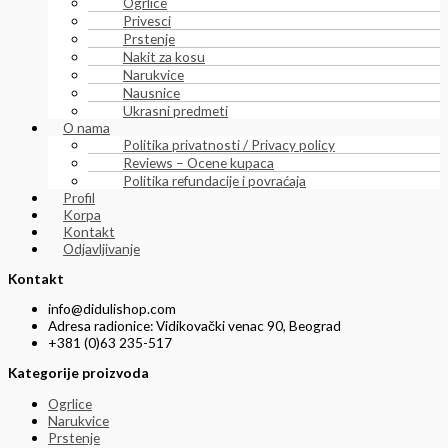
Ogrlice
Privesci
Prstenje
Nakit za kosu
Narukvice
Nausnice
Ukrasni predmeti
O nama
Politika privatnosti / Privacy policy
Reviews – Ocene kupaca
Politika refundacije i povraćaja
Profil
Korpa
Kontakt
Odjavljivanje
Kontakt
info@didulishop.com
Adresa radionice: Vidikovački venac 90, Beograd
+381 (0)63 235-517
Kategorije proizvoda
Ogrlice
Narukvice
Prstenje