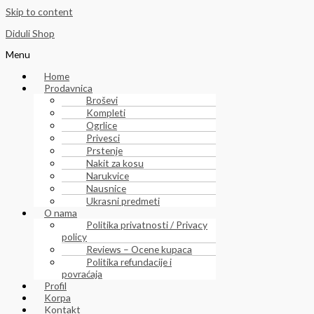
Skip to content
Diduli Shop
Menu
Home
Prodavnica
Broševi
Kompleti
Ogrlice
Privesci
Prstenje
Nakit za kosu
Narukvice
Nausnice
Ukrasni predmeti
O nama
Politika privatnosti / Privacy
policy
Reviews – Ocene kupaca
Politika refundacije i
povraćaja
Profil
Korpa
Kontakt