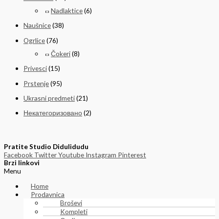
Nadlaktice
(6)
Naušnice
(38)
Ogrlice
(76)
Čokeri
(8)
Privesci
(15)
Prstenje
(95)
Ukrasni predmeti
(21)
Некатегоризовано
(2)
Pratite Studio Didulidudu
Facebook
Twitter
Youtube
Instagram
Pinterest
Brzi linkovi
Menu
Home
Prodavnica
Broševi
Kompleti