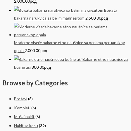
2.000,00
рсд
Bogata
bakarna narukvica sa belim magnezitom
2.500,00
рсд
Moderne viseće bakarne etno naušnice sa perlama peruanskog
opala
2.000,00
рсд
Bakarne etno naušnice za
bušne uši
800,00
рсд
Browse by Categories
Broševi
(8)
Kompleti
(6)
Muški nakit
(6)
Nakit za kosu
(39)