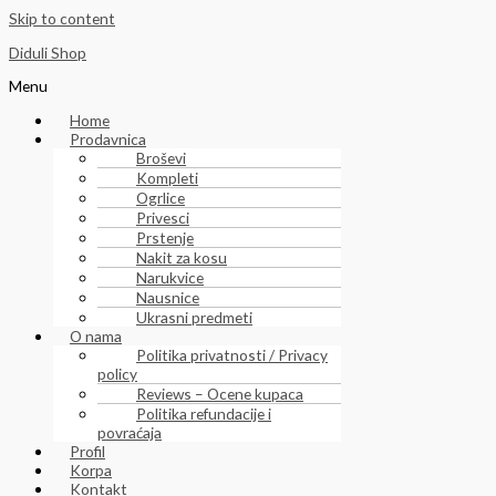
Skip to content
Diduli Shop
Menu
Home
Prodavnica
Broševi
Kompleti
Ogrlice
Privesci
Prstenje
Nakit za kosu
Narukvice
Nausnice
Ukrasni predmeti
O nama
Politika privatnosti / Privacy
policy
Reviews – Ocene kupaca
Politika refundacije i
povraćaja
Profil
Korpa
Kontakt