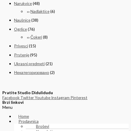
Narukvice
(48)
Nadlaktice
(6)
Naušnice
(38)
Ogrlice
(76)
Čokeri
(8)
Privesci
(15)
Prstenje
(95)
Ukrasni predmeti
(21)
Некатегоризовано
(2)
Pratite Studio Didulidudu
Facebook
Twitter
Youtube
Instagram
Pinterest
Brzi linkovi
Menu
Home
Prodavnica
Broševi