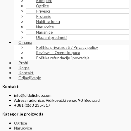
Kompleti
Ogrlice
Privesci
Prstenje
Nakit za kosu
Narukvice
Nausnice
Ukrasni predmeti
O nama
Politika privatnosti / Privacy policy
Reviews – Ocene kupaca
Politika refundacije i povraćaja
Profil
Korpa
Kontakt
Odjavljivanje
Kontakt
info@didulishop.com
Adresa radionice: Vidikovački venac 90, Beograd
+381 (0)63 235-517
Kategorije proizvoda
Ogrlice
Narukvice