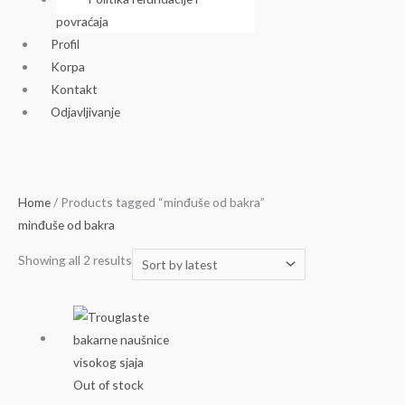
povraćaja
Profil
Korpa
Kontakt
Odjavljivanje
Sorted
Home
/ Products tagged “minđuše od bakra”
by
minđuše od bakra
latest
Showing all 2 results
Out of stock