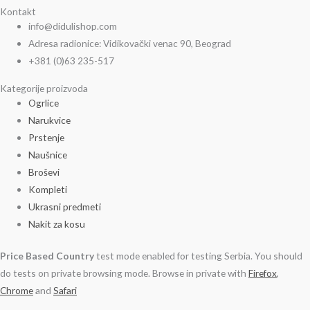
Kontakt
info@didulishop.com
Adresa radionice: Vidikovački venac 90, Beograd
+381 (0)63 235-517
Kategorije proizvoda
Ogrlice
Narukvice
Prstenje
Naušnice
Broševi
Kompleti
Ukrasni predmeti
Nakit za kosu
Price Based Country
test mode enabled for testing Serbia. You should
do tests on private browsing mode. Browse in private with
Firefox
,
Chrome
and
Safari