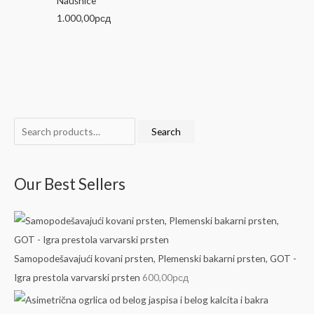
Naušnice
1.000,00
рсд
S
Search
e
a
Our Best Sellers
r
c
h
f
Samopodešavajući kovani prsten, Plemenski bakarni prsten, GOT -
o
Igra prestola varvarski prsten
600,00
рсд
r
: