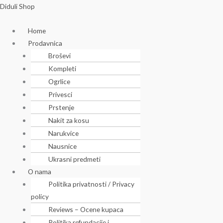
Skip
Menu
Menu
Diduli Shop
to
Home
content
Prodavnica
Broševi
Kompleti
Ogrlice
Privesci
Prstenje
Nakit za kosu
Narukvice
Nausnice
Ukrasni predmeti
O nama
Politika privatnosti / Privacy
policy
Reviews – Ocene kupaca
Politika refundacije i