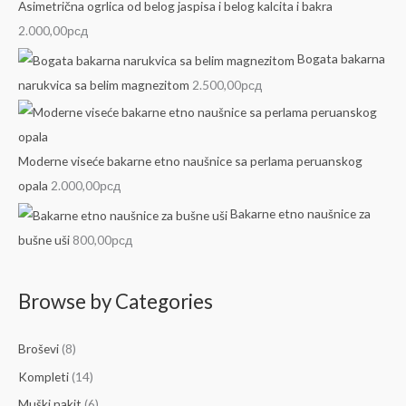
Asimetrična ogrlica od belog jaspisa i belog kalcita i bakra
2.000,00
рсд
Bogata bakarna
narukvica sa belim magnezitom
2.500,00
рсд
Moderne viseće bakarne etno naušnice sa perlama peruanskog
opala
2.000,00
рсд
Bakarne etno naušnice za
bušne uši
800,00
рсд
Browse by Categories
Broševi
(8)
Kompleti
(14)
Muški nakit
(6)