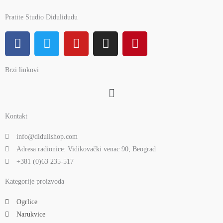
Pratite Studio Didulidudu
F
T
Y
I
P
a
w
o
n
i
c
i
u
s
n
Brzi linkovi
e
t
t
t
t
b
t
u
a
e
Menu
o
e
b
g
r
o
r
e
r
e
Kontakt
k
a
s
m
t
info@didulishop.com
Adresa radionice: Vidikovački venac 90, Beograd
+381 (0)63 235-517
Kategorije proizvoda
Ogrlice
Narukvice