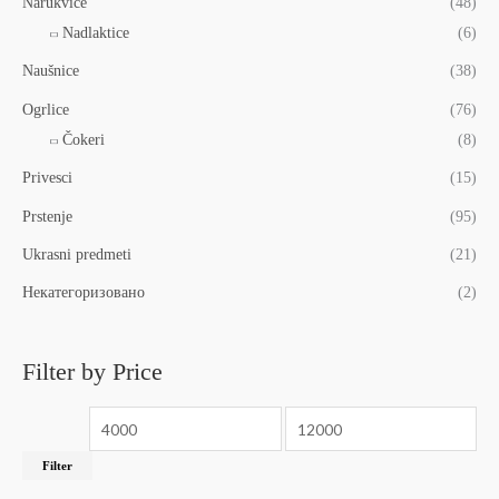
Narukvice
(48)
Nadlaktice
(6)
Naušnice
(38)
Ogrlice
(76)
Čokeri
(8)
Privesci
(15)
Prstenje
(95)
Ukrasni predmeti
(21)
Некатегоризовано
(2)
Filter by Price
Filter