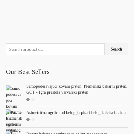
S
M
M
Search
e
i
a
a
n
x
Our Best Sellers
r
p
p
c
r
r
Samopodešavajući kovani prsten, Plemenski bakarni prsten,
h
i
i
GOT - Igra prestola varvarski prsten
f
c
c
o
e
e
r
Asimetrična ogrlica od belog jaspisa i belog kalcita i bakra
: