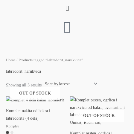
Skip
Menu
to
content
Sorted
Home
/ Products tagged “labradorit_narukvica”
by
latest
labradorit_narukvica
Showing all 3 results
OUT OF STOCK
Komplet nakita od bakra i
OUT OF STOCK
labradorita (4 dela)
Kompleti
Komplet prsten, ogrlica i