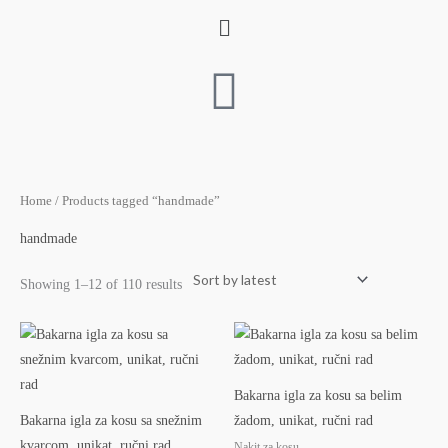
Skip
Menu
to
content
Sorted
Home
/ Products tagged “handmade”
by
latest
handmade
Showing 1–12 of 110 results
Bakarna igla za kosu sa belim
Bakarna igla za kosu sa snežnim
žadom, unikat, ručni rad
kvarcom, unikat, ručni rad
Nakit za kosu