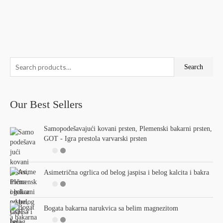
S
M
M
Search
e
i
a
a
n
x
Our Best Sellers
r
p
p
c
r
r
Samopodešavajući kovani prsten, Plemenski bakarni prsten,
h
i
i
GOT - Igra prestola varvarski prsten
f
c
c
o
e
e
r
Asimetrična ogrlica od belog jaspisa i belog kalcita i bakra
:
Bogata bakarna narukvica sa belim magnezitom