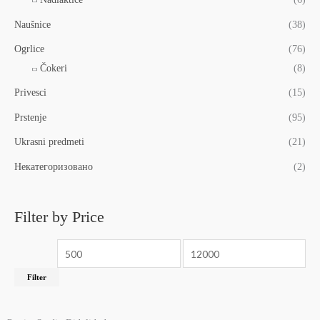
Naušnice
(38)
Ogrlice
(76)
Čokeri
(8)
Privesci
(15)
Prstenje
(95)
Ukrasni predmeti
(21)
Некатегоризовано
(2)
Filter by Price
Filter