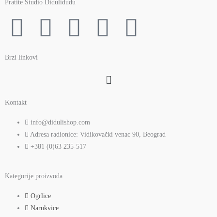
Pratite Studio Didulidudu
F
T
Y
I
P
a
w
o
n
i
Brzi linkovi
c
i
u
s
n
Menu
e
t
t
t
t
Kontakt
b
t
u
a
e
info@didulishop.com
Adresa radionice: Vidikovački venac 90, Beograd
o
e
b
g
r
+381 (0)63 235-517
o
r
e
r
e
Kategorije proizvoda
k
a
s
Ogrlice
Narukvice