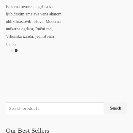
Bakarna otvorena ogrlica sa
ljubičastim zmajeva vena ahatom,
oblik hrastovih listova, Moderna
unikatna ogrlica, Ručni rad,
Vrhunska izrada, jedinstvena
Ogrlice
S
Search
e
a
Our Best Sellers
r