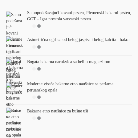
c
Samopodešavajući kovani prsten, Plemenski bakarni prsten,
h
GOT - Igra prestola varvarski prsten
f
o
r
Asimetrična ogrlica od belog jaspisa i belog kalcita i bakra
:
Bogata bakarna narukvica sa belim magnezitom
Moderne viseće bakarne etno naušnice sa perlama
peruanskog opala
Bakarne etno naušnice za bušne uši