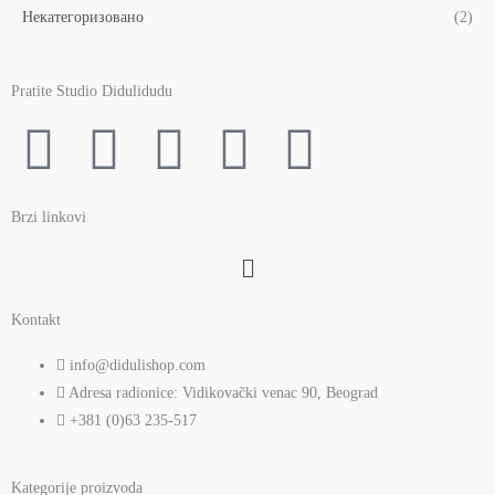
Некатегоризовано
(2)
Pratite Studio Didulidudu
F
T
Y
I
P
a
w
o
n
i
Brzi linkovi
c
i
u
s
n
Menu
e
t
t
t
t
Kontakt
b
t
u
a
e
info@didulishop.com
Adresa radionice: Vidikovački venac 90, Beograd
o
e
b
g
r
+381 (0)63 235-517
o
r
e
r
e
Kategorije proizvoda