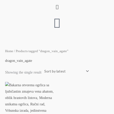
Skip
Menu
to
content
Home
/ Products tagged “dragon_vain_agate”
dragon_vain_agate
Showing the single result