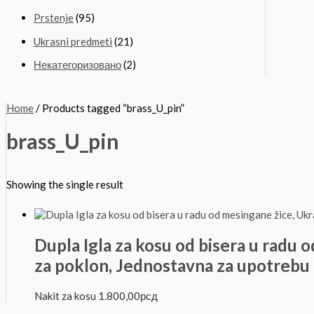
Prstenje
(95)
Ukrasni predmeti
(21)
Некатегоризовано
(2)
Home
/ Products tagged “brass_U_pin”
brass_U_pin
Showing the single result
Dupla Igla za kosu od bisera u radu 
za poklon, Jednostavna za upotrebu
Nakit za kosu
1.800,00
рсд