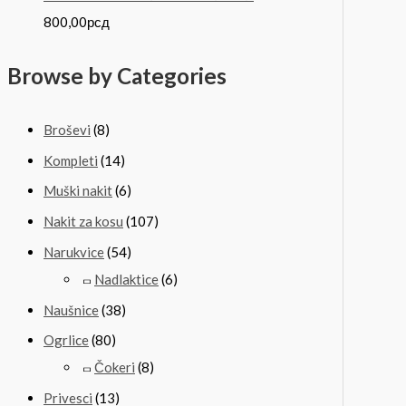
800,00
рсд
Browse by Categories
Broševi
(8)
Kompleti
(14)
Muški nakit
(6)
Nakit za kosu
(107)
Narukvice
(54)
Nadlaktice
(6)
Naušnice
(38)
Ogrlice
(80)
Čokeri
(8)
Privesci
(13)