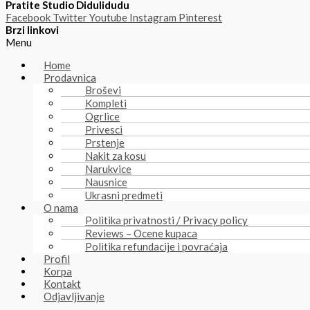
Pratite Studio Didulidudu
Facebook
Twitter
Youtube
Instagram
Pinterest
Brzi linkovi
Menu
Home
Prodavnica
Broševi
Kompleti
Ogrlice
Privesci
Prstenje
Nakit za kosu
Narukvice
Nausnice
Ukrasni predmeti
O nama
Politika privatnosti / Privacy policy
Reviews – Ocene kupaca
Politika refundacije i povraćaja
Profil
Korpa
Kontakt
Odjavljivanje