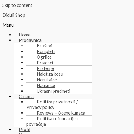
Skip to content
Diduli Shop
Menu
Home
Prodavnica
Broševi
Kompleti
Ogrlice
Privesci
Prstenje
Nakit za kosu
Narukvice
Nausnice
Ukrasni predmeti
O nama
Politika privatnosti /
Privacy policy
Reviews – Ocene kupaca
Politika refundacije i
povraćaja
Profil