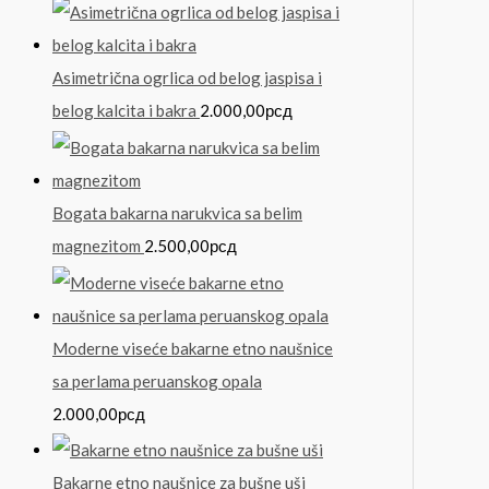
Asimetrična ogrlica od belog jaspisa i
belog kalcita i bakra
2.000,00
рсд
Bogata bakarna narukvica sa belim
magnezitom
2.500,00
рсд
Moderne viseće bakarne etno naušnice
sa perlama peruanskog opala
2.000,00
рсд
Bakarne etno naušnice za bušne uši