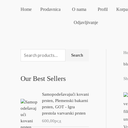
Skip
Home
Prodavnica
O nama
Profil
Korpa
to
content
Odjavljivanje
H
S
M
M
Search
e
i
a
bl
a
n
x
Our Best Sellers
Sh
r
p
p
c
r
r
Samopodešavajući kovani
h
i
i
prsten, Plemenski bakarni
f
c
c
prsten, GOT - Igra
prestola varvarski prsten
o
e
e
600,00
рсд
r