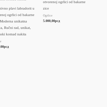
otvorenoj ogrlici od bakarne
zivno plavi labradorit u
zice
enoj ogrlici od bakarne
Ogrlice
5.000,00
рсд
 Moderna unikatna
ca, Ručni rad, unikat,
ski komad nakita
e
,00
рсд