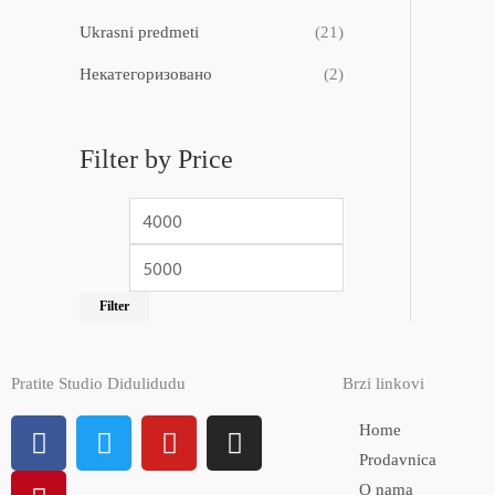
Ukrasni predmeti
(21)
Некатегоризовано
(2)
Filter by Price
Filter
Pratite Studio Didulidudu
Brzi linkovi
F
P
T
Y
I
Home
a
i
w
o
n
Prodavnica
c
n
i
u
s
O nama