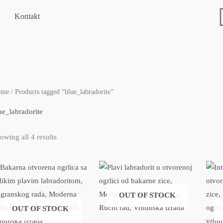
Kontakt
Sorted
ome
/ Products tagged “blue_labradorite”
by
latest
ue_labradorite
owing all 4 results
OUT OF STOCK
OUT OF STOCK