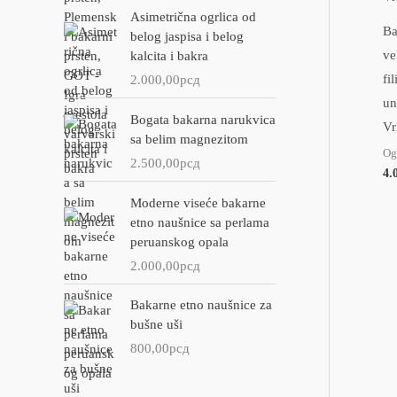
:
Asimetrična ogrlica od
Ba
belog jaspisa i belog
ve
kalcita i bakra
fi
2.000,00
рсд
un
Bogata bakarna narukvica
Vr
sa belim magnezitom
Og
2.500,00
рсд
4.
Moderne viseće bakarne
etno naušnice sa perlama
peruanskog opala
2.000,00
рсд
Bakarne etno naušnice za
bušne uši
800,00
рсд