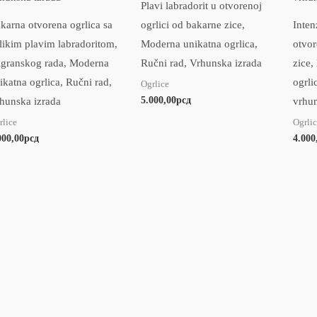
Plavi labradorit u otvorenoj
karna otvorena ogrlica sa
ogrlici od bakarne zice,
Inten
likim plavim labradoritom,
Moderna unikatna ogrlica,
otvor
ligranskog rada, Moderna
Ručni rad, Vrhunska izrada
zice,
ikatna ogrlica, Ručni rad,
ogrli
Ogrlice
5.000,00
рсд
hunska izrada
vrhun
rlice
Ogrlic
000,00
рсд
4.000