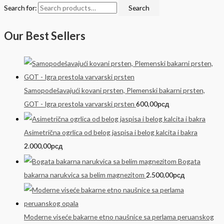
Search for:
Search
Our Best Sellers
Samopodešavajući kovani prsten, Plemenski bakarni prsten,
GOT - Igra prestola varvarski prsten
600,00
рсд
Asimetrična ogrlica od belog jaspisa i belog kalcita i bakra
2.000,00
рсд
Bogata
bakarna narukvica sa belim magnezitom
2.500,00
рсд
Moderne viseće bakarne etno naušnice sa perlama peruanskog