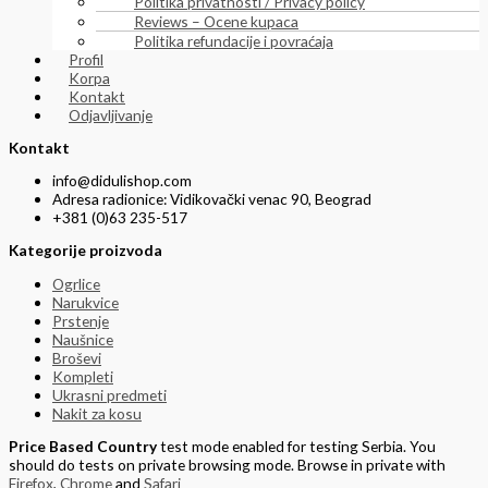
Politika privatnosti / Privacy policy
Reviews – Ocene kupaca
Politika refundacije i povraćaja
Profil
Korpa
Kontakt
Odjavljivanje
Kontakt
info@didulishop.com
Adresa radionice: Vidikovački venac 90, Beograd
+381 (0)63 235-517
Kategorije proizvoda
Ogrlice
Narukvice
Prstenje
Naušnice
Broševi
Kompleti
Ukrasni predmeti
Nakit za kosu
Price Based Country
test mode enabled for testing Serbia. You
should do tests on private browsing mode. Browse in private with
Firefox
,
Chrome
and
Safari