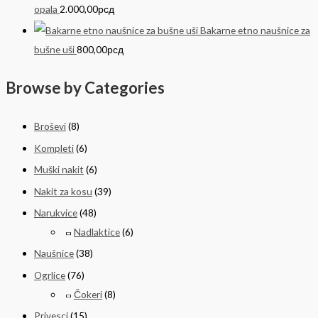
opala
2.000,00
рсд
Bakarne etno naušnice za
bušne uši
800,00
рсд
Browse by Categories
Broševi
(8)
Kompleti
(6)
Muški nakit
(6)
Nakit za kosu
(39)
Narukvice
(48)
Nadlaktice
(6)
Naušnice
(38)
Ogrlice
(76)
Čokeri
(8)
Privesci
(15)