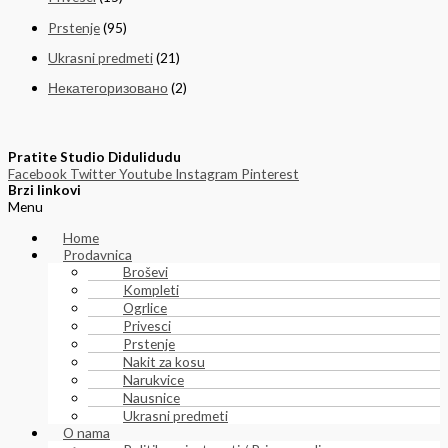
Prstenje
(95)
Ukrasni predmeti
(21)
Некатегоризовано
(2)
Pratite Studio Didulidudu
Facebook
Twitter
Youtube
Instagram
Pinterest
Brzi linkovi
Menu
Home
Prodavnica
Broševi
Kompleti
Ogrlice
Privesci
Prstenje
Nakit za kosu
Narukvice
Nausnice
Ukrasni predmeti
O nama