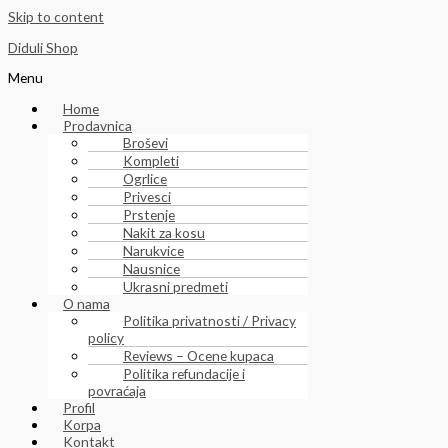
Skip to content
Diduli Shop
Menu
Home
Prodavnica
Broševi
Kompleti
Ogrlice
Privesci
Prstenje
Nakit za kosu
Narukvice
Nausnice
Ukrasni predmeti
O nama
Politika privatnosti / Privacy
policy
Reviews – Ocene kupaca
Politika refundacije i
povraćaja
Profil
Korpa
Kontakt