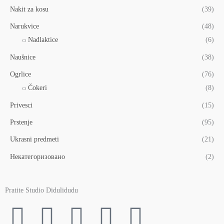
Nakit za kosu
(39)
Narukvice
(48)
Nadlaktice
(6)
Naušnice
(38)
Ogrlice
(76)
Čokeri
(8)
Privesci
(15)
Prstenje
(95)
Ukrasni predmeti
(21)
Некатегоризовано
(2)
Pratite Studio Didulidudu
F
T
Y
I
P