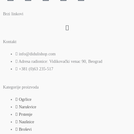
a
w
o
n
i
Brzi linkovi
c
i
u
s
n
Menu
e
t
t
t
t
Kontakt
b
t
u
a
e
info@didulishop.com
Adresa radionice: Vidikovački venac 90, Beograd
o
e
b
g
r
+381 (0)63 235-517
o
r
e
r
e
Kategorije proizvoda
k
a
s
Ogrlice
Narukvice
m
t
Prstenje
Naušnice
Broševi