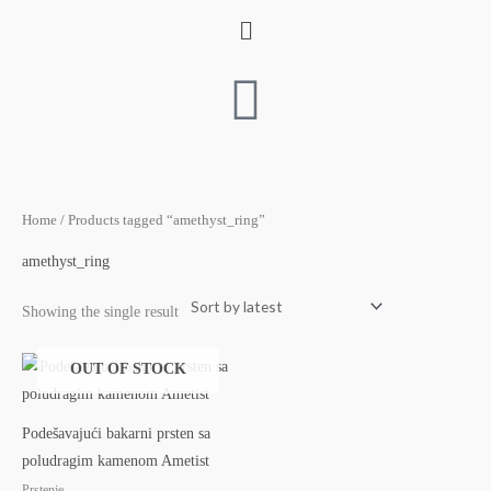
Skip
Menu
to
content
Home
/ Products tagged “amethyst_ring”
amethyst_ring
Showing the single result
OUT OF STOCK
Podešavajući bakarni prsten sa
poludragim kamenom Ametist
Prstenje