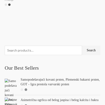
S
Search
e
a
Our Best Sellers
r
c
Samopodešavajući kovani prsten, Plemenski bakarni prsten,
h
GOT - Igra prestola varvarski prsten
f
o
r
Asimetrična ogrlica od belog jaspisa i belog kalcita i bakra