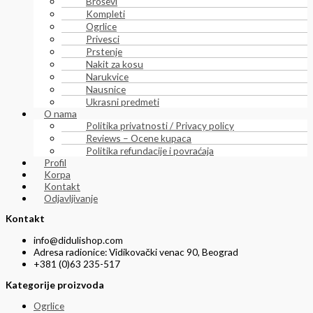
Broševi
Kompleti
Ogrlice
Privesci
Prstenje
Nakit za kosu
Narukvice
Nausnice
Ukrasni predmeti
O nama
Politika privatnosti / Privacy policy
Reviews – Ocene kupaca
Politika refundacije i povraćaja
Profil
Korpa
Kontakt
Odjavljivanje
Kontakt
info@didulishop.com
Adresa radionice: Vidikovački venac 90, Beograd
+381 (0)63 235-517
Kategorije proizvoda
Ogrlice