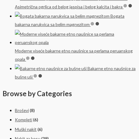
Asimetrična ogrlica od belog jaspisa i belog kalcita i bakra
Bogata
bakarna narukvica sa belim magnezitom
Moderne viseće bakarne etno naušnice sa perlama peruanskog
opala
Bakarne etno naušnice za
bušne uši
Browse by Categories
Broševi
(8)
Kompleti
(6)
Muški nakit
(6)
Nakit za kosu
(39)