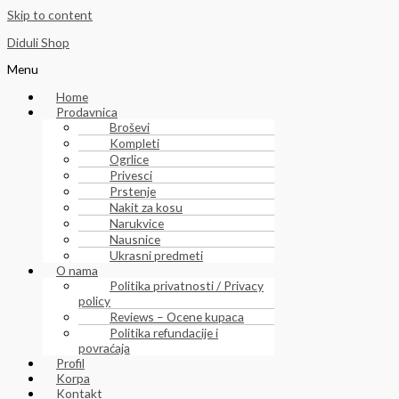
Skip to content
Diduli Shop
Menu
Home
Prodavnica
Broševi
Kompleti
Ogrlice
Privesci
Prstenje
Nakit za kosu
Narukvice
Nausnice
Ukrasni predmeti
O nama
Politika privatnosti / Privacy
policy
Reviews – Ocene kupaca
Politika refundacije i
povraćaja
Profil
Korpa
Kontakt